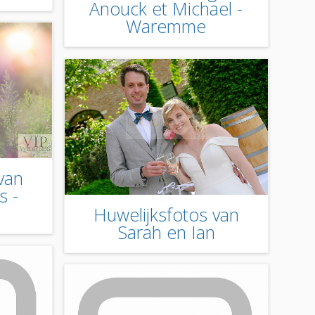
Anouck et Michael -
Waremme
van
s -
Huwelijksfotos van
Sarah en Ian