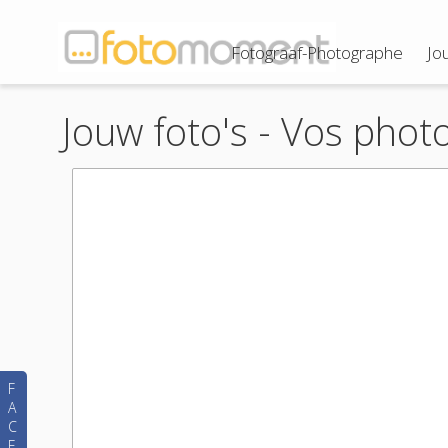
Fotograaf-Photographe
Jo
Jouw foto's - Vos phot
F
A
C
E