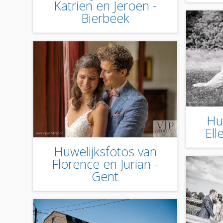
Katrien en Jeroen -
Bierbeek
Hu
Ell
Huwelijksfotos van
Florence en Jurian -
Gent