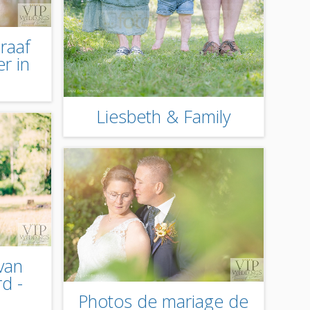
raaf
r in
Liesbeth & Family
van
d -
Photos de mariage de