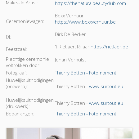
Make-Up Artist:
https://thenaturalbeautyclub.com
Bexx Verhuur
Ceremoniewagen:
https://www.bexxverhuur.be
Dirk De Becker
DJ:
't Rietlaer, Rillaar
https://rietlaer.be
Feestzaal:
Plechtige ceremonie
Johan Verhulst
voltrokken door:
Fotograaf:
Thierry Botten - Fotomoment
Huwelijksuitnodigingen
(ontwerp):
Thierry Botten -
www.surtout.eu
Huwelijksuitnodigingen
Thierry Botten -
www.surtout.eu
(drukwerk):
Bedankingen:
Thierry Botten - Fotomoment