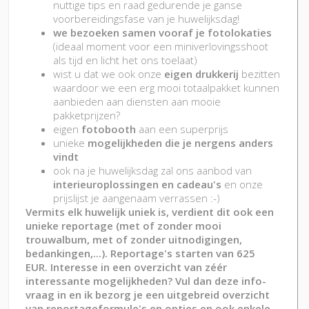
nuttige tips en raad gedurende je ganse
voorbereidingsfase van je huwelijksdag!
we bezoeken samen vooraf je fotolokaties
(ideaal moment voor een miniverlovingsshoot
als tijd en licht het ons toelaat)
wist u dat we ook onze
eigen drukkerij
bezitten
waardoor we een erg mooi totaalpakket kunnen
aanbieden aan diensten aan mooie
pakketprijzen?
eigen
fotobooth
aan een superprijs
unieke
mogelijkheden die je nergens anders
vindt
ook na je huwelijksdag zal ons aanbod van
interieuroplossingen en cadeau's
en onze
prijslijst je aangenaam verrassen :-)
Vermits elk huwelijk uniek is, verdient dit ook een
unieke reportage (met of zonder mooi
trouwalbum, met of zonder uitnodigingen,
bedankingen,...). Reportage's starten van 625
EUR
. Interesse in een overzicht van zéér
interessante mogelijkheden? Vul dan deze info-
vraag in en ik bezorg je een uitgebreid overzicht
van reportageformule's en opties en ook enkele