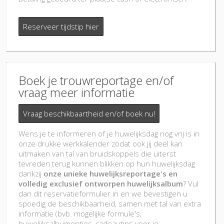
Reserveer tijdstip hier
Boek je trouwreportage en/of
vraag meer informatie
Vraag beschikbaartheid en/of boek nu!
Wens je te informeren of je huwelijksdag nog vrij is in
onze drukke werkkalender zodat ook jij deel kan
uitmaken van tal van bruidskoppels die uiterst
tevreden terug kunnen blikken op hun huwelijksdag
dankzij
onze unieke huwelijksreportage's en
volledig exclusief ontworpen huwelijksalbum
? Vul
dan dit reservatieformulier in en we bevestigen u
spoedig de beschikbaarheid, samen met tal van extra
informatie (bvb. mogelijke formule's,
huwelijksalbumopties, cadeautips voor je