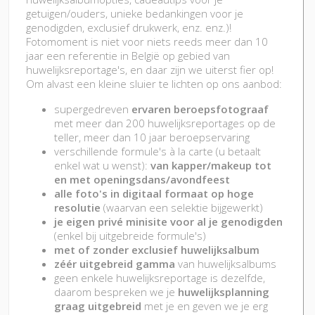
getuigen/ouders, unieke bedankingen voor je
genodigden, exclusief drukwerk, enz. enz.)!
Fotomoment is niet voor niets reeds meer dan 10
jaar een referentie in België op gebied van
huwelijksreportage's, en daar zijn we uiterst fier op!
Om alvast een kleine sluier te lichten op ons aanbod:
supergedreven
ervaren beroepsfotograaf
met meer dan 200 huwelijksreportages op de
teller, meer dan 10 jaar beroepservaring
verschillende formule's à la carte (u betaalt
enkel wat u wenst):
van kapper/makeup tot
en met openingsdans/avondfeest
alle foto's in digitaal formaat op hoge
resolutie
(waarvan een selektie bijgewerkt)
je eigen privé minisite voor al je genodigden
(enkel bij uitgebreide formule's)
met of zonder exclusief huwelijksalbum
zéér uitgebreid gamma
van huwelijksalbums
geen enkele huwelijksreportage is dezelfde,
daarom bespreken we je
huwelijksplanning
graag uitgebreid
met je en geven we je erg